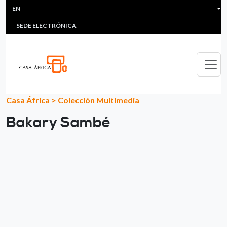
HEADER MENU
Skip to main content
EN
MULTIMEDIA
FAQS
#ÁFRICAESNOTICIA
Lis
SEDE ELECTRÓNICA
Casa África
>
Colección Multimedia
Bakary Sambé