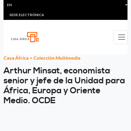
HEADER MENU
Skip to main content
EN
MULTIMEDIA
FAQS
#ÁFRICAESNOTICIA
Lis
SEDE ELECTRÓNICA
Casa África
>
Colección Multimedia
Arthur Minsat, economista
senior y jefe de la Unidad para
África, Europa y Oriente
Medio. OCDE