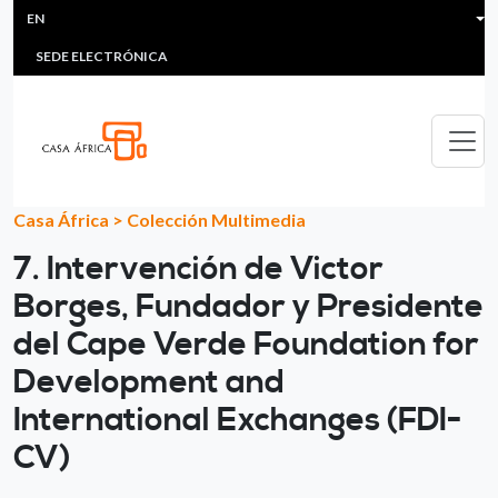
HEADER MENU
Skip to main content
EN
MULTIMEDIA
FAQS
#ÁFRICAESNOTICIA
Lis
SEDE ELECTRÓNICA
Casa África
>
Colección Multimedia
7. Intervención de Victor
Borges, Fundador y Presidente
del Cape Verde Foundation for
Development and
International Exchanges (FDI-
CV)