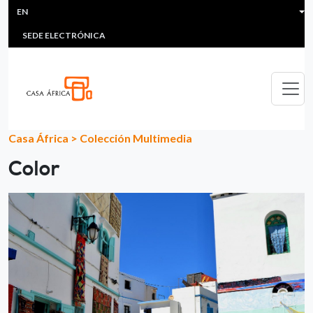
HEADER MENU
Skip to main content
EN
MULTIMEDIA
FAQS
#ÁFRICAESNOTICIA
Lis
SEDE ELECTRÓNICA
Casa África
>
Colección Multimedia
Color