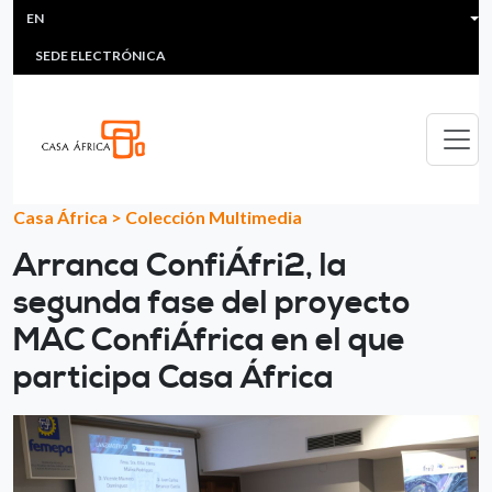
HEADER MENU
Skip to main content
EN
MULTIMEDIA
FAQS
#ÁFRICAESNOTICIA
Lis
SEDE ELECTRÓNICA
Casa África
>
Colección Multimedia
Arranca ConfiÁfri2, la
segunda fase del proyecto
MAC ConfiÁfrica en el que
participa Casa África