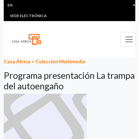
HEADER MENU
Skip to main content
EN
MULTIMEDIA
FAQS
#ÁFRICAESNOTICIA
Lis
SEDE ELECTRÓNICA
Casa África
>
Colección Multimedia
Programa presentación La trampa
del autoengaño