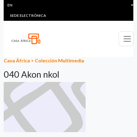
HEADER MENU
Skip to main content
EN
MULTIMEDIA
FAQS
#ÁFRICAESNOTICIA
Lis
SEDE ELECTRÓNICA
Casa África
>
Colección Multimedia
040 Akon nkol