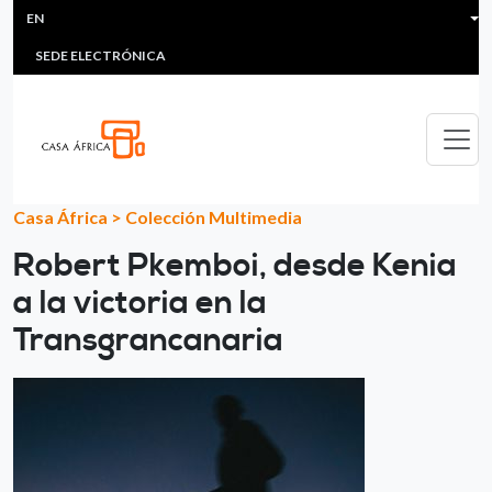
HEADER MENU
Skip to main content
EN
MULTIMEDIA
FAQS
#ÁFRICAESNOTICIA
Lis
SEDE ELECTRÓNICA
Casa África
>
Colección Multimedia
Robert Pkemboi, desde Kenia
a la victoria en la
Transgrancanaria