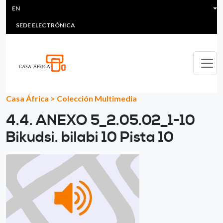
HEADER MENU
Skip to main content
EN
MULTIMEDIA
FAQS
#ÁFRICAESNOTICIA
Lis
SEDE ELECTRÓNICA
Casa África
>
Colección Multimedia
4.4. ANEXO 5_2.05.02_1-10
Bikudsi. bilabi 10 Pista 10