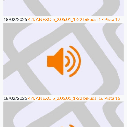
18/02/2025
4.4. ANEXO 5_2.05.01_1-22 bikudsi 17 Pista 17
18/02/2025
4.4. ANEXO 5_2.05.01_1-22 bikudsi 16 Pista 16