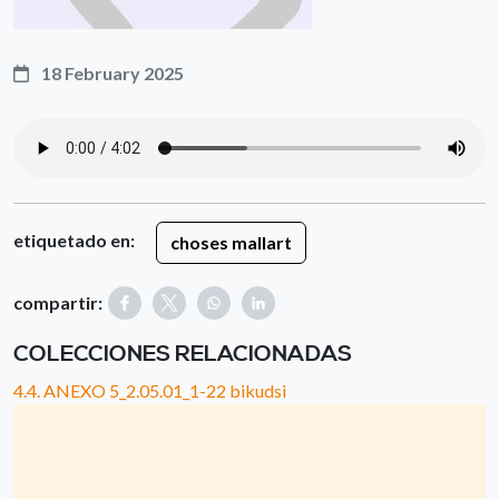
18 February 2025
etiquetado en:
choses mallart
compartir:
COLECCIONES RELACIONADAS
4.4. ANEXO 5_2.05.01_1-22 bikudsi