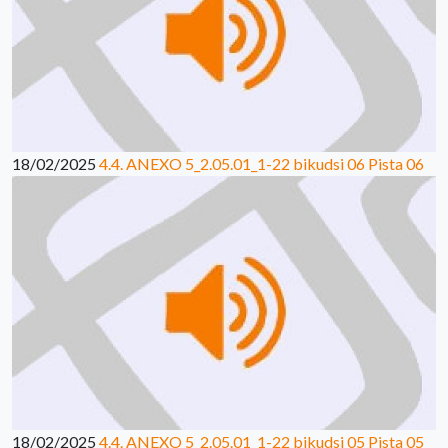
18/02/2025
4.4. ANEXO 5_2.05.01_1-22 bikudsi 06 Pista 06
18/02/2025
4.4. ANEXO 5_2.05.01_1-22 bikudsi 05 Pista 05