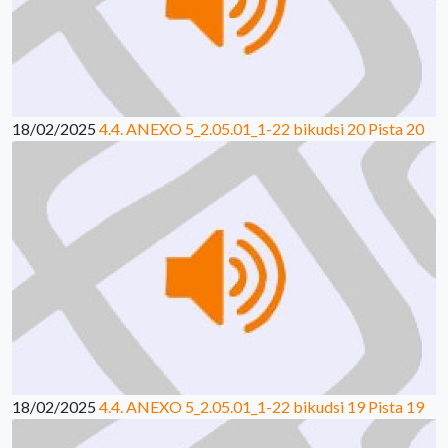
18/02/2025
4.4. ANEXO 5_2.05.01_1-22 bikudsi 20 Pista 20
18/02/2025
4.4. ANEXO 5_2.05.01_1-22 bikudsi 19 Pista 19