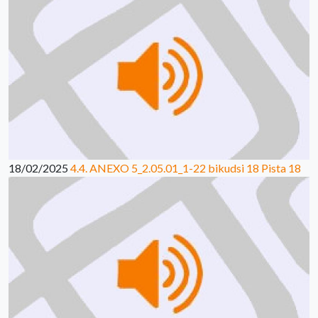
18/02/2025
4.4. ANEXO 5_2.05.01_1-22 bikudsi 18 Pista 18