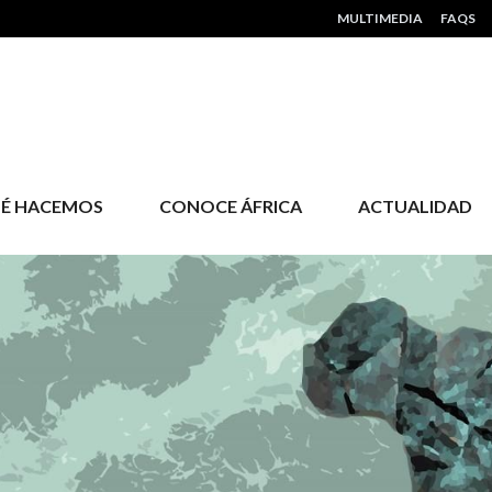
HEADER MENU
MULTIMEDIA
FAQS
É HACEMOS
CONOCE ÁFRICA
ACTUALIDAD