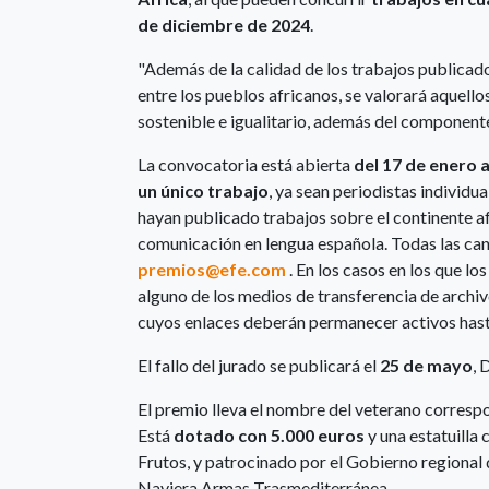
de diciembre de 2024
.
"Además de la calidad de los trabajos publicad
entre los pueblos africanos, se valorará aquellos
sostenible e igualitario, además del componente 
La convocatoria está abierta
del 17 de enero a
un único trabajo
, ya sean periodistas individu
hayan publicado trabajos sobre el continente a
comunicación en lengua española. Todas las can
premios@efe.com
. En los casos en los que lo
alguno de los medios de transferencia de archi
cuyos enlaces deberán permanecer activos has
El fallo del jurado se publicará el
25 de mayo
, 
El premio lleva el nombre del veterano correspo
Está
dotado con 5.000 euros
y una estatuilla
Frutos, y patrocinado por el Gobierno regional d
Naviera Armas Trasmediterránea.