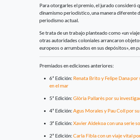
Para otorgarles el premio, el jurado consideró qu
dinamismo periodístico, una manera diferente de
periodismo actual.
Se trata de un trabajo planteado como «un viaje 
otras autoridades coloniales arrancaron objet
europeos o arrumbados en sus depósitos», en pa
Premiados en ediciones anteriores:
6ª Edición:
Renata Brito y Felipe Dana por 
en el mar
5ª Edición:
Glòria Pallarès por su investig
4ª Edición:
Agus Morales y Pau Coll por su 
3ª Edición:
Xavier Aldekoa con una serie so
2ª Edición:
Carla Fibla con un viaje vital po