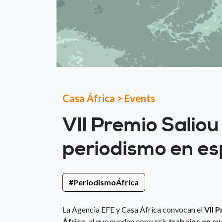
Casa África
>
Events
VII Premio Saliou
periodismo en es
#PeriodismoÁfrica
La Agencia EFE y Casa África convocan el
VII 
África
, al que pueden concurrir
trabajos en cu