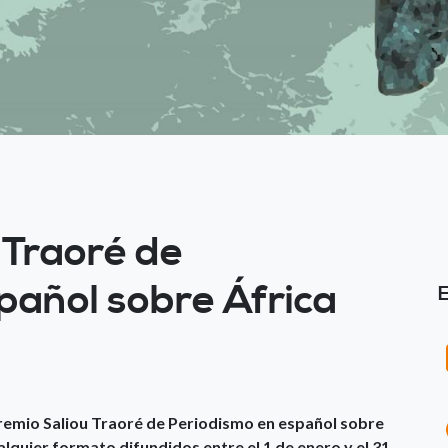
 Traoré de
pañol sobre África
Premio Saliou Traoré de Periodismo en español sobre
alquier formato difundidos entre el 1 de enero y el 31