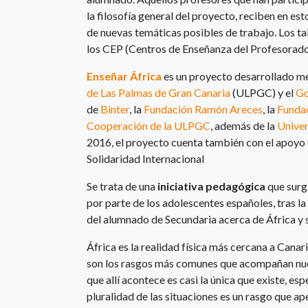
la filosofía general del proyecto, reciben en e
de nuevas temáticas posibles de trabajo. Los tal
los CEP (Centros de Enseñanza del Profesorado) 
Enseñar África
es un proyecto desarrollado me
de Las Palmas de Gran Canaria
(ULPGC) y el
Go
de
Binter
, la
Fundación Ramón Areces
, la
Fundac
Cooperación de la ULPGC
, además de la
Univer
2016, el proyecto cuenta también con el apoyo
Solidaridad Internacional
Se trata de una
iniciativa pedagógica
que surg
por parte de los adolescentes españoles, tras l
del alumnado de Secundaria acerca de África y s
África es la realidad física más cercana a Cana
son los rasgos más comunes que acompañan nuest
que allí acontece es casi la única que existe, e
pluralidad de las situaciones es un rasgo que ap