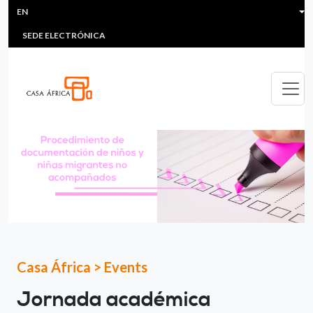
HEADER MENU
Skip to main content
EN
MULTIMEDIA
FAQS
#ÁFRICAESNOTICIA
Lis
SEDE ELECTRÓNICA
Casa África
>
Events
Jornada académica