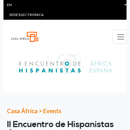
HEADER MENU
Skip to main content
EN
MULTIMEDIA
FAQS
#ÁFRICAESNOTICIA
Lis
SEDE ELECTRÓNICA
Casa África
>
Events
II Encuentro de Hispanistas