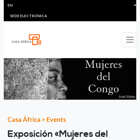
HEADER MENU
Skip to main content
EN
MULTIMEDIA
FAQS
#ÁFRICAESNOTICIA
Lis
SEDE ELECTRÓNICA
Casa África
>
Events
Exposición «Mujeres del