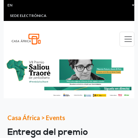
HEADER MENU
Skip to main content
EN
MULTIMEDIA
FAQS
#ÁFRICAESNOTICIA
Lis
SEDE ELECTRÓNICA
Casa África
>
Events
Entrega del premio