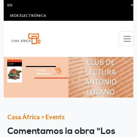
HEADER MENU
Skip to main content
EN
MULTIMEDIA
FAQS
#ÁFRICAESNOTICIA
Lis
SEDE ELECTRÓNICA
Casa África
>
Events
Comentamos la obra "Los