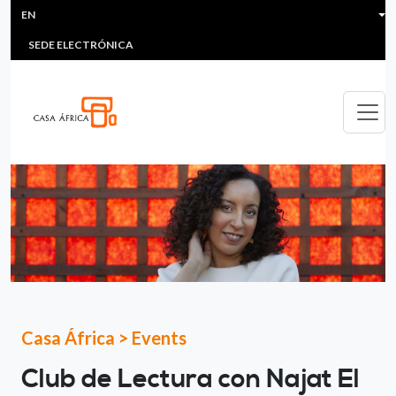
HEADER MENU
Skip to main content
EN
MULTIMEDIA
FAQS
#ÁFRICAESNOTICIA
Lis
SEDE ELECTRÓNICA
Casa África
>
Events
Club de Lectura con Najat El