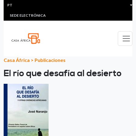
HEADER MENU
Passar para o conteúdo principal
PT
MULTIMEDIA
FAQS
#ÁFRICAESNOTICIA
Lis
SEDE ELECTRÓNICA
Casa África
>
Publicaciones
El río que desafía al desierto