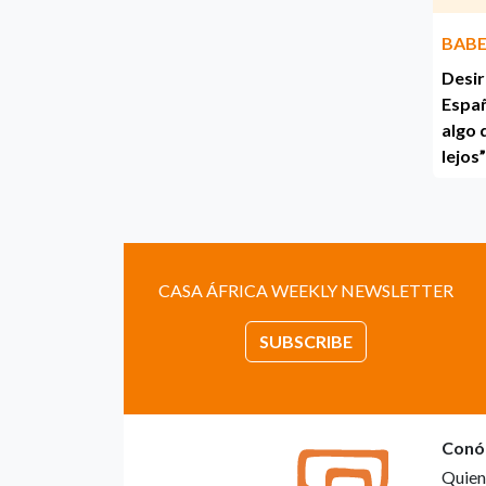
BABE
Desir
Españ
algo 
lejos”
CASA ÁFRICA WEEKLY NEWSLETTER
SUBSCRIBE
Conó
Quien