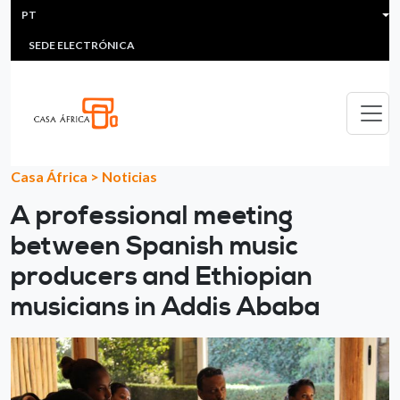
HEADER MENU
Passar para o conteúdo principal
PT
MULTIMEDIA
FAQS
#ÁFRICAESNOTICIA
Lis
SEDE ELECTRÓNICA
Casa África
>
Noticias
A professional meeting
between Spanish music
producers and Ethiopian
musicians in Addis Ababa