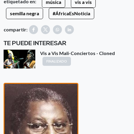
etiquetado en:
música
vis a vis
semilla negra
#ÁfricaEsNoticia
compartir:
TE PUEDE INTERESAR
Vis a Vis Mali-Conciertos - Cloned
FINALIZADO