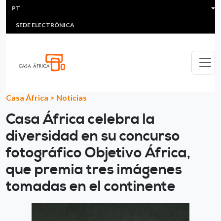
HEADER MENU
Passar para o conteúdo principal
PT
MULTIMEDIA
FAQS
#ÁFRICAESNOTICIA
Lis
SEDE ELECTRÓNICA
Casa África
>
Noticias
Casa África celebra la
diversidad en su concurso
fotográfico Objetivo África,
que premia tres imágenes
tomadas en el continente