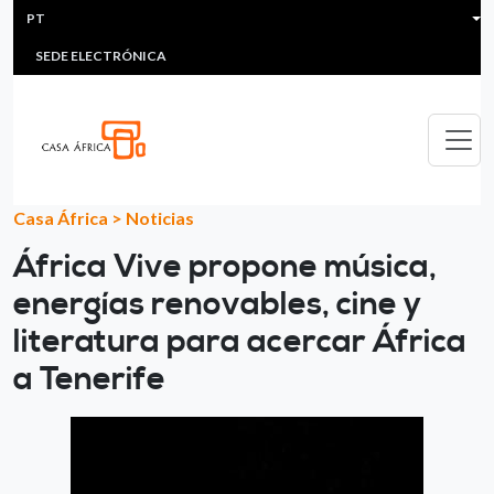
HEADER MENU
Passar para o conteúdo principal
PT
MULTIMEDIA
FAQS
#ÁFRICAESNOTICIA
Lis
SEDE ELECTRÓNICA
Casa África
>
Noticias
África Vive propone música,
energías renovables, cine y
literatura para acercar África
a Tenerife