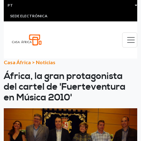
HEADER MENU
Passar para o conteúdo principal
PT
MULTIMEDIA
FAQS
#ÁFRICAESNOTICIA
Lis
SEDE ELECTRÓNICA
Casa África
>
Noticias
África, la gran protagonista
del cartel de 'Fuerteventura
en Música 2010'