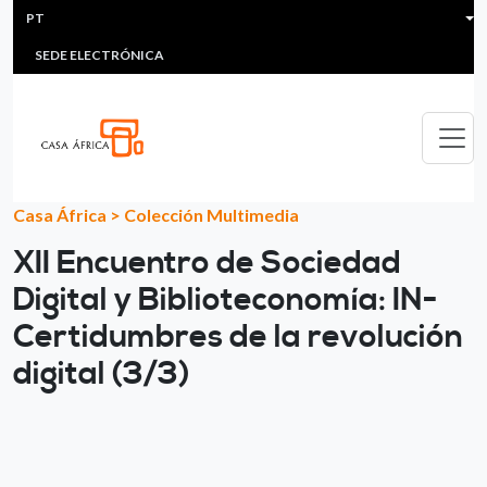
HEADER MENU
Passar para o conteúdo principal
PT
MULTIMEDIA
FAQS
#ÁFRICAESNOTICIA
Lis
SEDE ELECTRÓNICA
Casa África
>
Colección Multimedia
XII Encuentro de Sociedad
Digital y Biblioteconomía: IN-
Certidumbres de la revolución
digital (3/3)