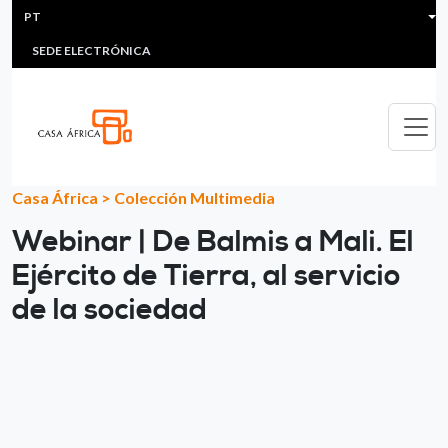
HEADER MENU
Passar para o conteúdo principal
PT
MULTIMEDIA
FAQS
#ÁFRICAESNOTICIA
Lis
SEDE ELECTRÓNICA
Casa África
>
Colección Multimedia
Webinar | De Balmis a Mali. El
Ejército de Tierra, al servicio
de la sociedad