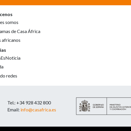
cenos
es somos
amas de Casa África
s africanos
ias
aEsNoticia
da
do redes
Tel.: +34 928 432 800
Email:
info@casafrica.es