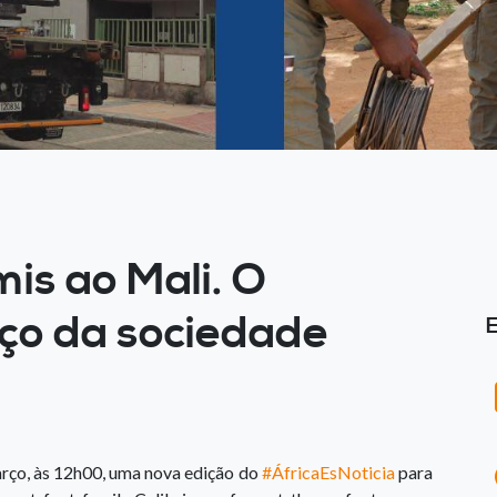
is ao Mali. O
iço da sociedade
arço, às 12h00, uma nova edição do
#ÁfricaEsNoticia
para