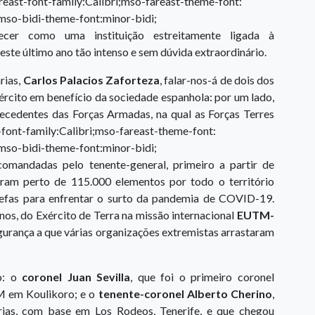
reast-font-family:Calibri;mso-fareast-theme-font:
;mso-bidi-theme-font:minor-bidi;
hecer como uma instituição estreitamente ligada à
ste último ano tão intenso e sem dúvida extraordinário.
rias,
Carlos Palacios Zaforteza
, falar-nos-á de dois dos
ército em benefício da sociedade espanhola: por um lado,
ecedentes das Forças Armadas, na qual as Forças Terres
font-family:Calibri;mso-fareast-theme-font:
;mso-bidi-theme-font:minor-bidi;
c
omandadas pelo tenente-general, primeiro a partir de
aram perto de 115.000 elementos por todo o território
arefas para enfrentar o surto da pandemia de COVID-19.
anos, do Exército de Terra na missão internacional
EUTM-
segurança a que várias organizações extremistas arrastaram
ão: o
c
oronel Juan Sevilla
, que foi o primeiro coronel
M em Koulikoro; e o
t
enente-coronel Alberto Cherino
,
rias, com base em Los Rodeos, Tenerife, e que chegou