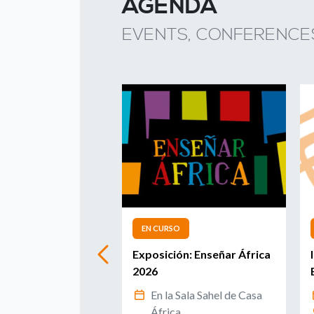
AGENDA
EVENTS, CONFERENCES
ADO
EN CURSO
val de Cine
Exposición: Enseñar África
o|FCAT 2026
2026
2 al 30 de mayo de
En la Sala Sahel de Casa
África