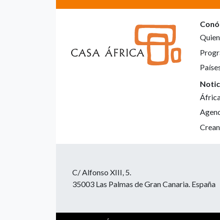
Conó
Quien
Progr
Paíse
Notic
Áfric
Agen
Crean
C/ Alfonso XIII, 5.
35003 Las Palmas de Gran Canaria. España