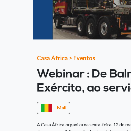
Casa África
>
Eventos
Webinar : De Balm
Exército, ao serv
Mali
A Casa África organiza na sexta-feira, 12 de m