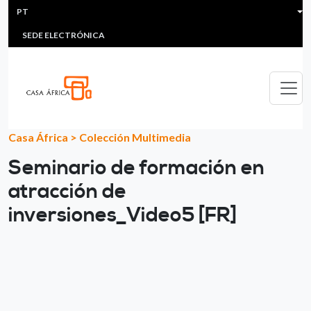
HEADER MENU
Passar para o conteúdo principal
PT
MULTIMEDIA
FAQS
#ÁFRICAESNOTICIA
Lis
SEDE ELECTRÓNICA
Casa África
>
Colección Multimedia
Seminario de formación en
atracción de
inversiones_Video5 [FR]