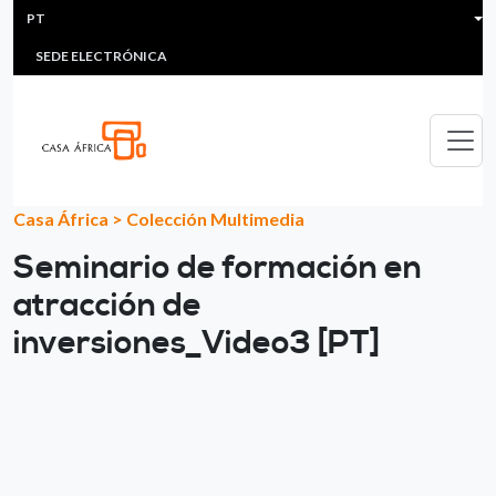
HEADER MENU
Passar para o conteúdo principal
PT
MULTIMEDIA
FAQS
#ÁFRICAESNOTICIA
Lis
SEDE ELECTRÓNICA
Casa África
>
Colección Multimedia
Seminario de formación en
atracción de
inversiones_Video3 [PT]