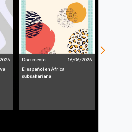
/2026
Documento
16/06/2026
Documento
iva
El español en África
Informe CEA
subsahariana