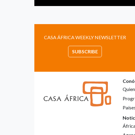
CASA ÁFRICA WEEKLY NEWSLETTER
SUBSCRIBE
Conó
Quien
Progr
Paíse
Notic
Áfric
Agen