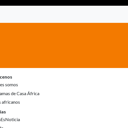
cenos
es somos
amas de Casa África
s africanos
ias
aEsNoticia
da