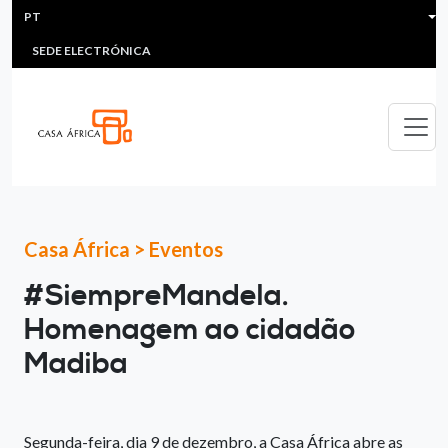
HEADER MENU
Passar para o conteúdo principal
PT
MULTIMEDIA
FAQS
#ÁFRICAESNOTICIA
Lis
SEDE ELECTRÓNICA
Casa África
>
Eventos
#SiempreMandela.
Homenagem ao cidadão
Madiba
Segunda-feira, dia 9 de dezembro, a Casa África abre as