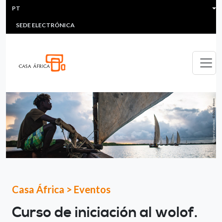
HEADER MENU
Passar para o conteúdo principal
PT
MULTIMEDIA
FAQS
#ÁFRICAESNOTICIA
Lis
SEDE ELECTRÓNICA
Casa África
>
Eventos
Curso de iniciación al wolof.