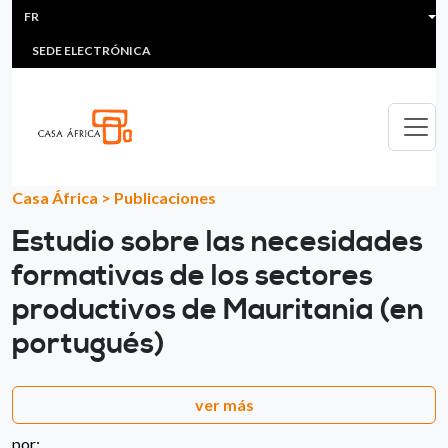
HEADER MENU
Aller au contenu principal
FR
MULTIMEDIA
FAQS
#ÁFRICAESNOTICIA
Lis
SEDE ELECTRÓNICA
Casa África
>
Publicaciones
Estudio sobre las necesidades
formativas de los sectores
productivos de Mauritania (en
portugués)
ver más
por: