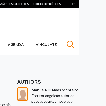
#ÁFRICAESNOTICIA
SEDE ELECTRÓNICA
FR
Lister les actions sup
AGENDA
VINCÚLATE
AUTHORS
Manuel Rui Alves Monteiro
Escritor angoleño autor de
poesía, cuentos, novelas y
 crisis