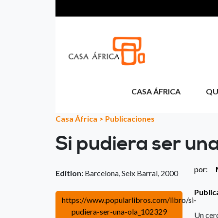
Aller au contenu principal
CASA ÁFRICA
QU
Casa África
>
Publicaciones
Si pudiera ser una
por:
Edition:
Barcelona, Seix Barral, 2000
Public
https://www.popularlibros.com/libro/si-
pudiera-ser-una-ola_102329
Un cerd