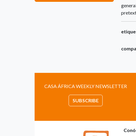
general
pretext
etique
compar
CASA ÁFRICA WEEKLY NEWSLETTER
SUBSCRIBE
Conó