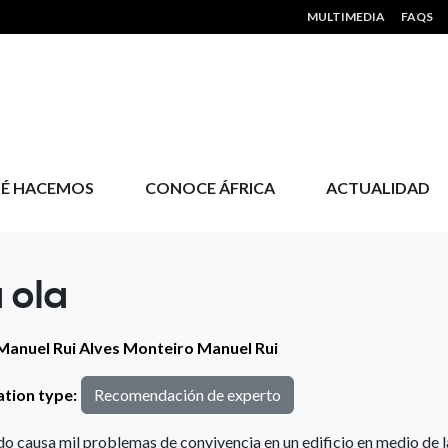
HEADER MENU
MULTIMEDIA
FAQS
É HACEMOS
CONOCE ÁFRICA
ACTUALIDAD
 ola
Manuel Rui Alves Monteiro
Manuel Rui
ation type:
Recomendación de experto
o causa mil problemas de convivencia en un edificio en medio de la