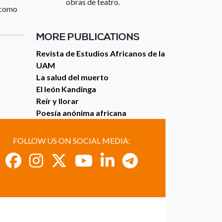
obras de teatro.
e como
MORE PUBLICATIONS
Revista de Estudios Africanos de la
UAM
La salud del muerto
El león Kandinga
Reír y llorar
Poesía anónima africana
FOLLOW US ON SOCIAL MEDIA: