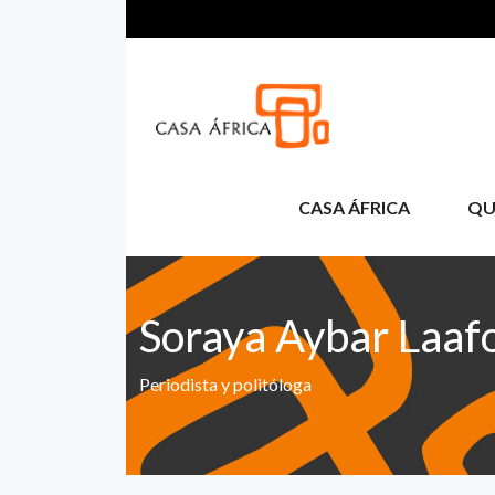
Aller au contenu principal
CASA ÁFRICA
QU
Soraya Aybar Laaf
Periodista y politóloga