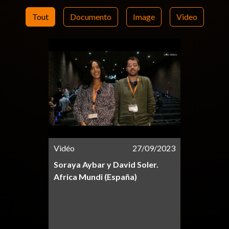
Tout
Documento
Image
Video
Vidéo
27/09/2023
Soraya Aybar y David Soler.
Africa Mundi (España)