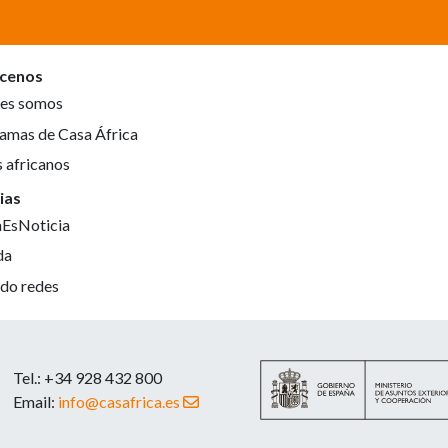
cenos
es somos
amas de Casa África
s africanos
ias
aEsNoticia
da
do redes
Tel.: +34 928 432 800
Email:
info@casafrica.es