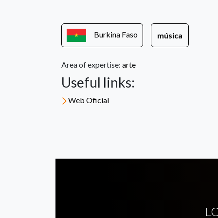
Burkina Faso
música
Area of expertise:
arte
Useful links:
Web Oficial
L