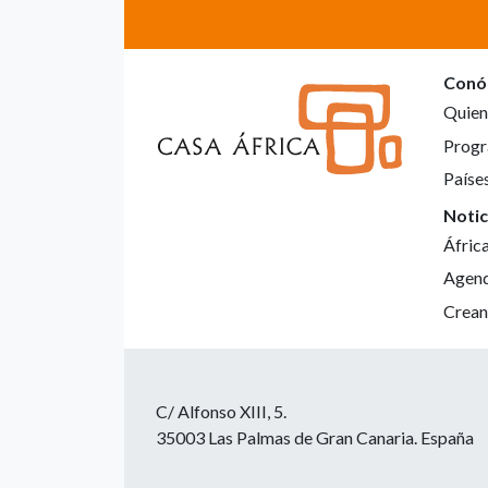
Conó
Quien
Progr
Paíse
Notic
Áfric
Agen
Crean
C/ Alfonso XIII, 5.
35003 Las Palmas de Gran Canaria. España