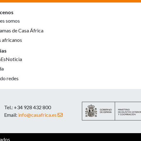
cenos
es somos
amas de Casa África
s africanos
ias
aEsNoticia
da
do redes
Tel.: +34 928 432 800
Email:
info@casafrica.es
vados