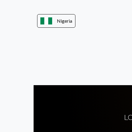
Nigeria
L