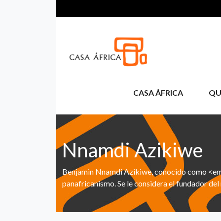
Aller au contenu principal
CASA ÁFRICA
QU
Nnamdi Azikiwe
Benjamin Nnamdi Azikiwe, conocido como <em>Z
panafricanismo. Se le considera el fundador de