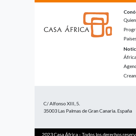
Conó
Quien
Progr
Paíse
Notic
Áfric
Agen
Crean
C/ Alfonso XIII, 5.
35003 Las Palmas de Gran Canaria. España
2023 Casa África - Todos los derechos reser