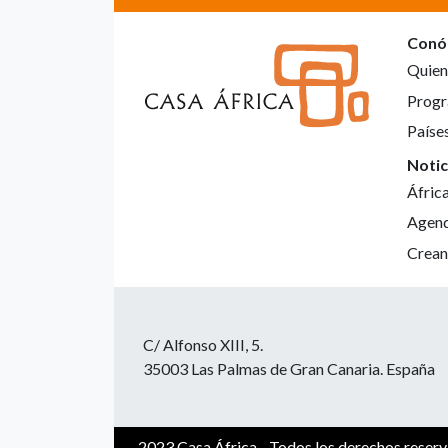
Conó
Quien
Progr
Paíse
Notic
Áfric
Agen
Crean
C/ Alfonso XIII, 5.
35003 Las Palmas de Gran Canaria. España
2023 Casa África - Todos los derechos reser