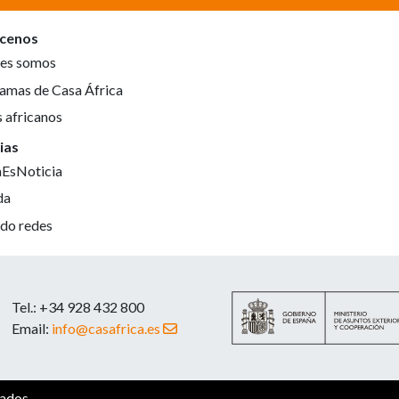
cenos
es somos
amas de Casa África
s africanos
ias
aEsNoticia
da
do redes
Tel.: +34 928 432 800
Email:
info@casafrica.es
vados