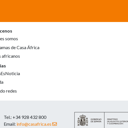
cenos
es somos
amas de Casa África
s africanos
ias
aEsNoticia
da
do redes
Tel.: +34 928 432 800
Email:
info@casafrica.es