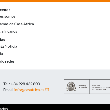
cenos
es somos
amas de Casa África
s africanos
ias
aEsNoticia
da
do redes
Tel.: +34 928 432 800
Email:
info@casafrica.es
vados