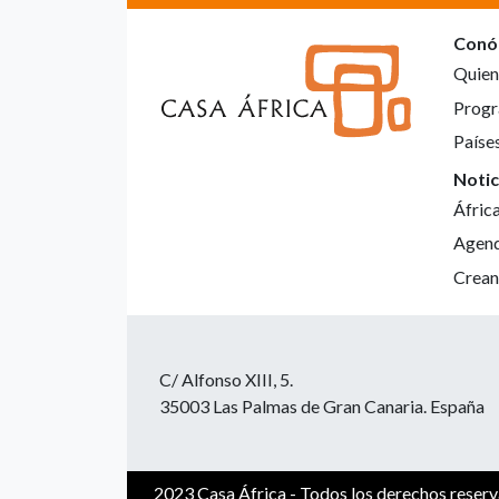
Conó
Quien
Progr
Paíse
Notic
Áfric
Agen
Crean
C/ Alfonso XIII, 5.
35003 Las Palmas de Gran Canaria. España
2023 Casa África - Todos los derechos reser