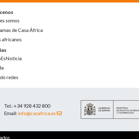
cenos
es somos
amas de Casa África
s africanos
ias
aEsNoticia
da
do redes
Tel.: +34 928 432 800
Email:
info@casafrica.es
vados