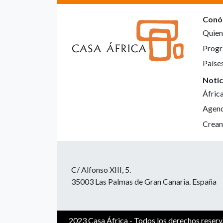
Conó
Quien
Progr
Paíse
Notic
Áfric
Agen
Crean
C/ Alfonso XIII, 5.
35003 Las Palmas de Gran Canaria. España
2023 Casa África - Todos los derechos reser