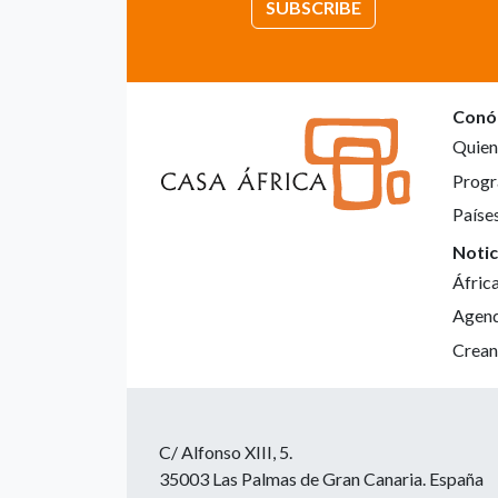
SUBSCRIBE
Conó
Quien
Progr
Paíse
Notic
Áfric
Agen
Crean
C/ Alfonso XIII, 5.
35003 Las Palmas de Gran Canaria. España