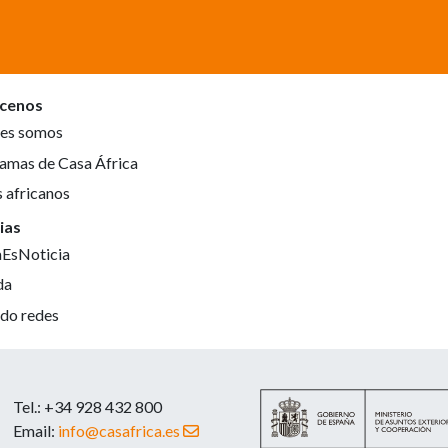
cenos
es somos
amas de Casa África
s africanos
ias
aEsNoticia
da
do redes
Tel.: +34 928 432 800
Email:
info@casafrica.es