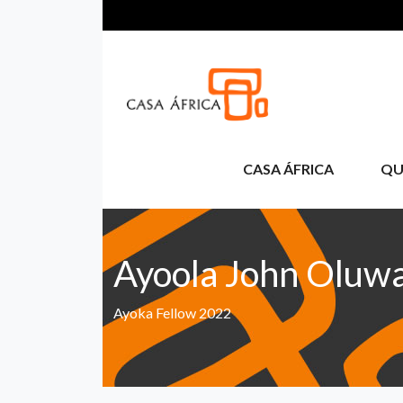
Aller au contenu principal
CASA ÁFRICA
QU
Ayoola John Oluw
Ayoka Fellow 2022