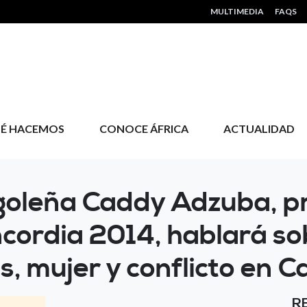
HEADER MENU
MULTIMEDIA
FAQS
É HACEMOS
CONOCE ÁFRICA
ACTUALIDAD
goleña Caddy Adzuba, p
ncordia 2014, hablará so
 mujer y conflicto en C
R