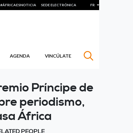
#ÁFRICAESNOTICIA
SEDE ELECTRÓNICA
FR
Lister les actions sup
AGENDA
VINCÚLATE
remio Príncipe de
bre periodismo,
asa África
ELATED PEOPLE