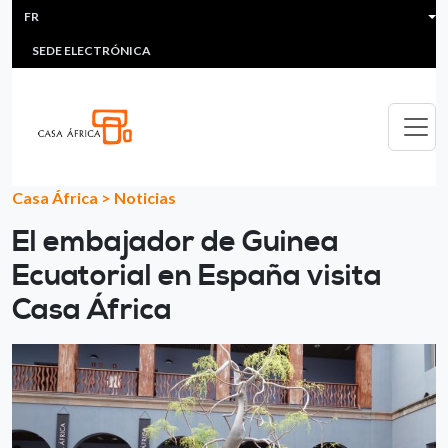
HEADER MENU
Aller au contenu principal
FR
MULTIMEDIA
FAQS
#ÁFRICAESNOTICIA
Lis
SEDE ELECTRÓNICA
Casa África
>
Noticias
El embajador de Guinea
Ecuatorial en España visita
Casa África