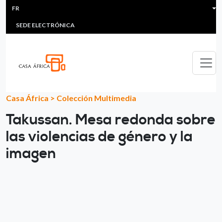
HEADER MENU
Aller au contenu principal
FR
MULTIMEDIA
FAQS
#ÁFRICAESNOTICIA
Lis
SEDE ELECTRÓNICA
Casa África
>
Colección Multimedia
Takussan. Mesa redonda sobre
las violencias de género y la
imagen