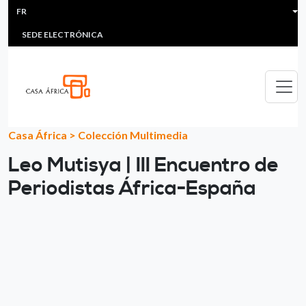
HEADER MENU
Aller au contenu principal
FR
MULTIMEDIA
FAQS
#ÁFRICAESNOTICIA
Lis
SEDE ELECTRÓNICA
Casa África
>
Colección Multimedia
Leo Mutisya | III Encuentro de
Periodistas África-España