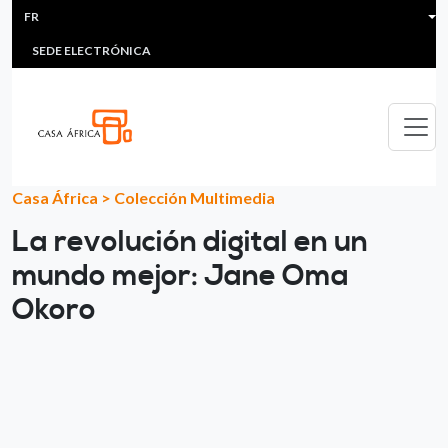
HEADER MENU
Aller au contenu principal
FR
MULTIMEDIA
FAQS
#ÁFRICAESNOTICIA
Lis
SEDE ELECTRÓNICA
Casa África
>
Colección Multimedia
La revolución digital en un
mundo mejor: Jane Oma
Okoro