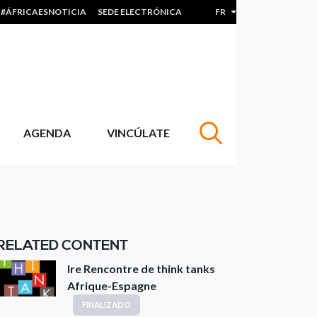
#ÁFRICAESNOTICIA
SEDE ELECTRÓNICA
FR
Lister les actions sup
AGENDA
VINCÚLATE
RELATED CONTENT
Ire Rencontre de think tanks
Afrique-Espagne
FINALIZADO