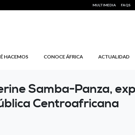
HEADER MENU
MULTIMEDIA
FAQS
É HACEMOS
CONOCE ÁFRICA
ACTUALIDAD
herine Samba-Panza, ex
pública Centroafricana