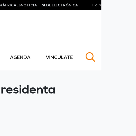
#ÁFRICAESNOTICIA
SEDE ELECTRÓNICA
FR
Lister les actions sup
AGENDA
VINCÚLATE
presidenta