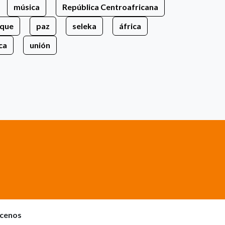
música
República Centroafricana
ique
paz
seleka
áfrica
ca
unión
cenos