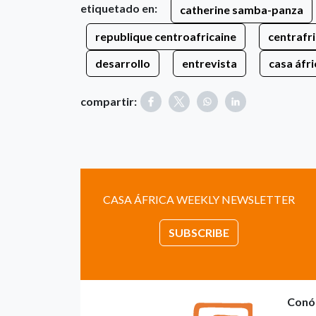
etiquetado en:
catherine samba-panza
republique centroafricaine
centrafr
desarrollo
entrevista
casa áfri
compartir:
CASA ÁFRICA WEEKLY NEWSLETTER
SUBSCRIBE
Conó