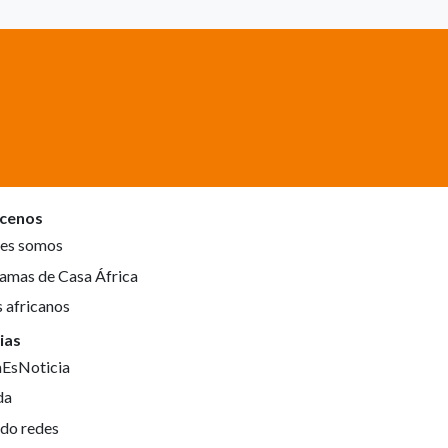
cenos
es somos
amas de Casa África
s africanos
ias
aEsNoticia
da
do redes