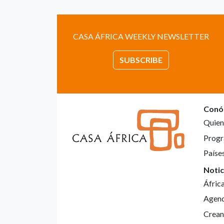
CASA ÁFRICA WEEKLY NEWSLETTER
SUBSCRIBE
Conó
Quien
Progr
Paíse
Notic
Áfric
Agen
Crean