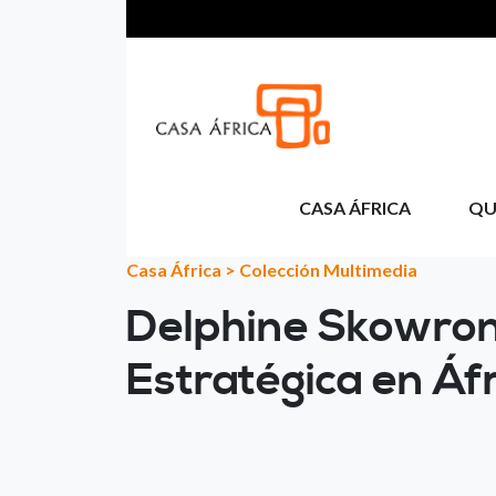
Aller au contenu principal
CASA ÁFRICA
QU
Casa África
>
Colección Multimedia
Delphine Skowron
Estratégica en Áf