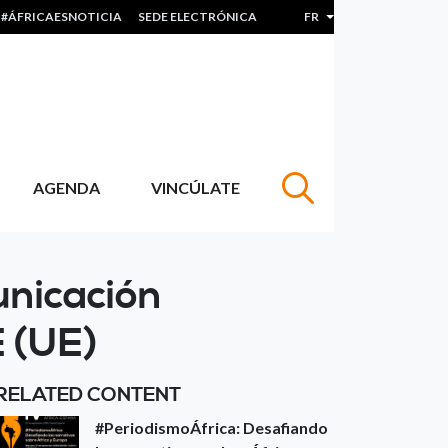
#ÁFRICAESNOTICIA
SEDE ELECTRÓNICA
FR
Lister les actions sup
AGENDA
VINCÚLATE
nicación
 (UE)
RELATED CONTENT
#PeriodismoÁfrica: Desafiando