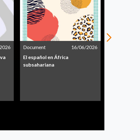
/2026
Document
16/06/2026
Document
iva
El español en África
Informe CEA
subsahariana